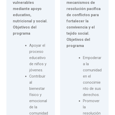
vulnerables
mecanismos de
mediante apoyo
resolución pacífica
educativo,
de conflictos para
nutricional y social.
fortalecer la
Objetivos del
convivencia y el
programa
tejido social.
Objetivos del
Apoyar el
programa
proceso
educativo
Empoderar
de niños y
a la
jóvenes.
comunidad
Contribuir
en el
al
conocimie
bienestar
nto de sus
físico y
derechos.
emocional
Promover
de la
la
comunidad
resolución