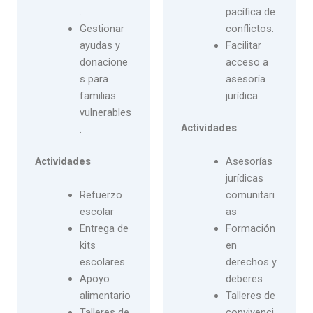
.
pacífica de
Gestionar
conflictos.
ayudas y
Facilitar
donacione
acceso a
s para
asesoría
familias
jurídica.
vulnerables
Actividades
.
Asesorías
Actividades
jurídicas
Refuerzo
comunitari
escolar
as
Entrega de
Formación
kits
en
escolares
derechos y
Apoyo
deberes
alimentario
Talleres de
Talleres de
convivenci