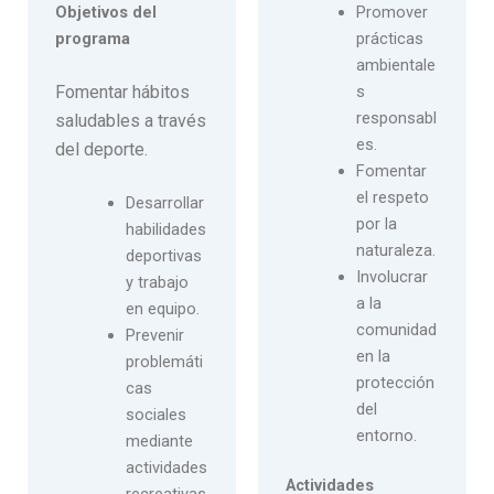
Promover
Objetivos del
prácticas
programa
ambientale
Fomentar hábitos
s
responsabl
saludables a través
es.
del deporte.
Fomentar
el respeto
Desarrollar
por la
habilidades
naturaleza.
deportivas
Involucrar
y trabajo
a la
en equipo.
comunidad
Prevenir
en la
problemáti
protección
cas
del
sociales
entorno.
mediante
actividades
Actividades
recreativas